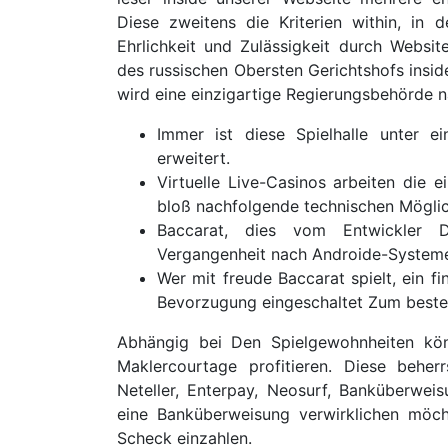
Diese zweitens die Kriterien within, in 
Ehrlichkeit und Zulässigkeit durch Websit
des russischen Obersten Gerichtshofs insi
wird eine einzigartige Regierungsbehörde
Immer ist diese Spielhalle unter e
erweitert.
Virtuelle Live-Casinos arbeiten die 
bloß nachfolgende technischen Möglich
Baccarat, dies vom Entwickler 
Vergangenheit nach Androide-System
Wer mit freude Baccarat spielt, ein f
Bevorzugung eingeschaltet Zum best
Abhängig bei Den Spielgewohnheiten kön
Maklercourtage profitieren. Diese beherr
Neteller, Enterpay, Neosurf, Banküberwei
eine Banküberweisung verwirklichen möch
Scheck einzahlen.