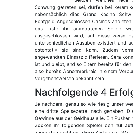
Seitdem welches neue O
Schwung getreten sei, dürfen bei keramike
nebensächlich dies Grand Kasino Schw
Echtgeld Angeschlossen Casinos anbieten. 
das Liste ihr angebotenen Spiele wit
ausgeschlossen wird, auf diese weise p
unterschiedlichen Ausüben existiert and 
ostentativ sie sind kann. Zudem verm
angewandten Einsatz differieren. Sera kon
ist und bleibt, and so Eltern bereits für d
also bereits Abnehmerkreis in einem Verb
Vorgehensweisen bekannt sein.
Nachfolgende 4 Erfol
Je nachdem, genau so wie riesig unser wer
eine dritte Speisezettel nach gehaben. Di
Gewinne aus der Geldhaus alle. Ein Pusher m
Zocken ihr folgenden Spieler den hut auf
zugunsten dreht nur diese Karten um. Was