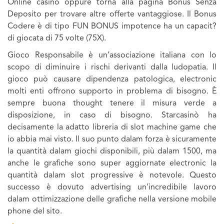
Online casino oppure torna alla pagina Bonus Senza
Deposito per trovare altre offerte vantaggiose. Il Bonus
Codere è di tipo FUN BONUS impotence ha un capacit?
di giocata di 75 volte (75X).
Gioco Responsabile è un’associazione italiana con lo
scopo di diminuire i rischi derivanti dalla ludopatia. Il
gioco può causare dipendenza patologica, electronic
molti enti offrono supporto in problema di bisogno. È
sempre buona thought tenere il misura verde a
disposizione, in caso di bisogno. Starcasinò ha
decisamente la adatto libreria di slot machine game che
io abbia mai visto. Il suo punto dalam forza è sicuramente
la quantità dalam giochi disponibili, più dalam 1500, ma
anche le grafiche sono super aggiornate electronic la
quantità dalam slot progressive è notevole. Questo
successo è dovuto advertising un’incredibile lavoro
dalam ottimizzazione delle grafiche nella versione mobile
phone del sito.