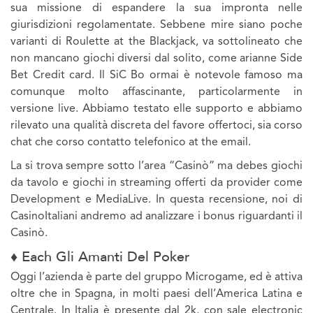
sua missione di espandere la sua impronta nelle
giurisdizioni regolamentate. Sebbene mire siano poche
varianti di Roulette at the Blackjack, va sottolineato che
non mancano giochi diversi dal solito, come arianne Side
Bet Credit card. Il SiC Bo ormai è notevole famoso ma
comunque molto affascinante, particolarmente in
versione live. Abbiamo testato elle supporto e abbiamo
rilevato una qualità discreta del favore offertoci, sia corso
chat che corso contatto telefonico at the email.
La si trova sempre sotto l’area “Casinò” ma debes giochi
da tavolo e giochi in streaming offerti da provider come
Development e MediaLive. In questa recensione, noi di
CasinoItaliani andremo ad analizzare i bonus riguardanti il
Casinò.
♦ Each Gli Amanti Del Poker
Oggi l’azienda è parte del gruppo Microgame, ed è attiva
oltre che in Spagna, in molti paesi dell’America Latina e
Centrale. In Italia è presente dal 2k, con sale electronic