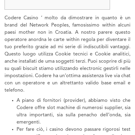
Codere Casino ‘ molto da dimostrare in quanto è un
brand del Network Peoples, famosissimo within alcuni
paesi mother non in Croatia. A nostro parere questo
operatore anordna le carte within regola per diventare il
tuo preferito grazie ad mi serie di indiscutibili vantaggi.
Questo luogo utilizza Cookie tecnici e Cookie analitici,
anche installati de uma soggetti terzi. Puoi scoprire di più
su quali biscuit stiamo utilizzando electronic gestirli nelle
impostazioni. Codere ha un’ottima assistenza live via chat
con un operatore e un altrettanto valido base email e
telefono.
A piano di fornitori (provider), abbiamo visto che
Codere offre slot machine di numerosi supplier, sia
ultra importanti, sia sulla penacho dell’onda, sia
emergenti.
Per fare ciò, i casino devono passare rigorosi test