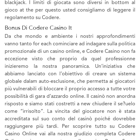
blackjack. I limiti di giocata sono diversi in bottom al
gioco at the per questo usted consigliamo di leggere il
regolamento su Codere.
Bonus Di Codere Casino It
Da che mondo e ambiente i nostri approfondimenti
vanno tanto for each cominciare ad indagare sulla politica
promozionale di un casino online, e Codere Casino non fa
eccezione visto che proprio da quel professionne
inizieremo la nostra panoramica. Un’iniziativa che
abbiamo lanciato con l’obiettivo di creare un sistema
globale dalam auto-esclusione, che permetta ai giocatori
più vulnerabili di bloccare il proprio accesso a tutte votre
possibilità di gara d’azzardo online. Il casinò non anordna
risposto e siamo stati costretti a new chiudere il se?uelo
come “irrisolto”. La vincita del giocatore non è stata
accreditata sul suo conto del casinò poiché dovrebbe
raggiungere più tardi. Per scoprire tutto su Codere
Casino Online vai alla nostra giudizio completa Codere