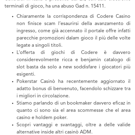
terminali di gioco, ha una abuso Gad n. 15411.
Chiaramente la corrispondenza di Codere Casino
non finisce scam l’esaurirsi della avanzamento di
ingresso, come già accennato il portale offre infatti
parecchie promozioni dalam gioco il più delle volte
legate a singoli titoli.
L’offerta di giochi di Codere è davvero
considerevolmente ricca e benjamin catalogo di
slot basta da solo a new soddisfare i giocatori più
esigenti.
Pokerstar Casinò ha recentemente aggiornato il
adatto bonus di benvenuto, facendolo schizzare tra
i migliori in circolazione.
Stiamo parlando di un bookmaker davvero eficaz in
quanto ci sono sia el area scommesse che el area
casino e holdem poker.
Scopri vantaggi e svantaggi, oltre a delle valide
alternative inside altri casinò ADM.