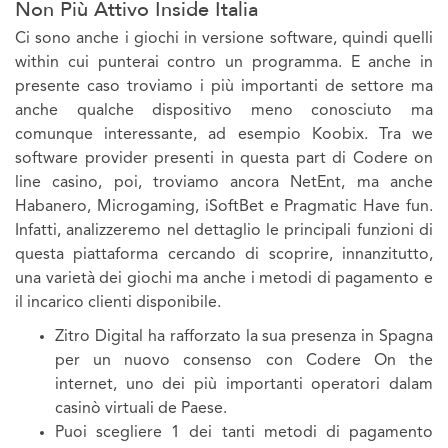
Non Più Attivo Inside Italia
Ci sono anche i giochi in versione software, quindi quelli
within cui punterai contro un programma. E anche in
presente caso troviamo i più importanti de settore ma
anche qualche dispositivo meno conosciuto ma
comunque interessante, ad esempio Koobix. Tra we
software provider presenti in questa part di Codere on
line casino, poi, troviamo ancora NetEnt, ma anche
Habanero, Microgaming, iSoftBet e Pragmatic Have fun.
Infatti, analizzeremo nel dettaglio le principali funzioni di
questa piattaforma cercando di scoprire, innanzitutto,
una varietà dei giochi ma anche i metodi di pagamento e
il incarico clienti disponibile.
Zitro Digital ha rafforzato la sua presenza in Spagna
per un nuovo consenso con Codere On the
internet, uno dei più importanti operatori dalam
casinò virtuali de Paese.
Puoi scegliere 1 dei tanti metodi di pagamento