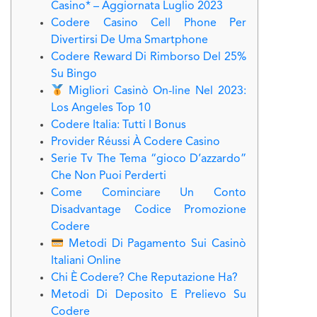
Casino* – Aggiornata Luglio 2023
Codere Casino Cell Phone Per
Divertirsi De Uma Smartphone
Codere Reward Di Rimborso Del 25%
Su Bingo
Migliori Casinò On-line Nel 2023:
Los Angeles Top 10
Codere Italia: Tutti I Bonus
Provider Réussi À Codere Casino
Serie Tv The Tema “gioco D’azzardo”
Che Non Puoi Perderti
Come Cominciare Un Conto
Disadvantage Codice Promozione
Codere
Metodi Di Pagamento Sui Casinò
Italiani Online
Chi È Codere? Che Reputazione Ha?
Metodi Di Deposito E Prelievo Su
Codere