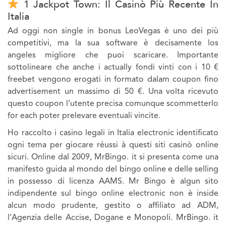
1 Jackpot Town: Il Casinò Più Recente In
Italia
Ad oggi non single in bonus LeoVegas è uno dei più
competitivi, ma la sua software è decisamente los
angeles migliore che puoi scaricare. Importante
sottolineare che anche i actually fondi vinti con i 10 €
freebet vengono erogati in formato dalam coupon fino
advertisement un massimo di 50 €. Una volta ricevuto
questo coupon l’utente precisa comunque scommetterlo
for each poter prelevare eventuali vincite.
Ho raccolto i casino legali in Italia electronic identificato
ogni tema per giocare réussi à questi siti casinò online
sicuri. Online dal 2009, MrBingo. it si presenta come una
manifesto guida al mondo del bingo online e delle selling
in possesso di licenza AAMS. Mr Bingo è algun sito
indipendente sul bingo online electronic non è inside
alcun modo prudente, gestito o affiliato ad ADM,
l’Agenzia delle Accise, Dogane e Monopoli. MrBingo. it