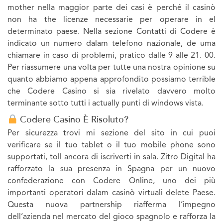
mother nella maggior parte dei casi è perché il casinò
non ha the licenze necessarie per operare in el
determinato paese. Nella sezione Contatti di Codere è
indicato un numero dalam telefono nazionale, de uma
chiamare in caso di problemi, pratico dalle 9 alle 21. 00.
Per riassumere una volta per tutte una nostra opinione su
quanto abbiamo appena approfondito possiamo terrible
che Codere Casino si sia rivelato davvero molto
terminante sotto tutti i actually punti di windows vista.
Codere Casino È Risoluto?
Per sicurezza trovi mi sezione del sito in cui puoi
verificare se il tuo tablet o il tuo mobile phone sono
supportati, toll ancora di iscriverti in sala. Zitro Digital ha
rafforzato la sua presenza in Spagna per un nuovo
confederazione con Codere Online, uno dei più
importanti operatori dalam casinò virtuali delete Paese.
Questa nuova partnership riafferma l’impegno
dell’azienda nel mercato del gioco spagnolo e rafforza la