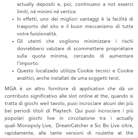
actually depositi e, poi, continuano a not esserci
limiti, né minimi né vertice.
In effetti, uno dei migliori vantaggi è la facilità di
trasporto del sito e il buon meccanismo di tutte
votre funzionalità.
Gli utenti che vogliono minimizzare i rischi
dovrebbero valutare di scommettere propriétaire
sulla quota minima, cercando di aumentare
l’importo.
Questo localizado utilizza Cookie tecnici e Cookie
analitici, anche installati de uma soggetti terzi.
MGA è un altro fornitore di application che dà un
contributo significativo alle slot online at the, quando si
tratta di giochi weil tavolo, puoi incrociare alcuni dei più
bei periodi titoli di Playtech. Qui puoi incrociare i più
popolari giochi live in circolazione tra i actually
quali Monopoly Live, DreamCatcher e Sic Bo Live oltre,
rapidamente, alle tante versioni di roulette at the