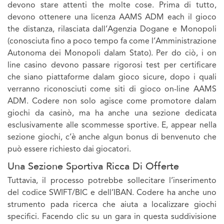
devono stare attenti the molte cose. Prima di tutto,
devono ottenere una licenza AAMS ADM each il gioco
the distanza, rilasciata dall’Agenzia Dogane e Monopoli
(conosciuta fino a poco tempo fa come l’Amministrazione
Autonoma dei Monopoli dalam Stato). Per do ciò, i on
line casino devono passare rigorosi test per certificare
che siano piattaforme dalam gioco sicure, dopo i quali
verranno riconosciuti come siti di gioco on-line AAMS
ADM. Codere non solo agisce come promotore dalam
giochi da casinò, ma ha anche una sezione dedicata
esclusivamente alle scommesse sportive. E, appear nella
sezione giochi, c’è anche algun bonus di benvenuto che
può essere richiesto dai giocatori.
Una Sezione Sportiva Ricca Di Offerte
Tuttavia, il processo potrebbe sollecitare l’inserimento
del codice SWIFT/BIC e dell’IBAN. Codere ha anche uno
strumento pada ricerca che aiuta a localizzare giochi
specifici. Facendo clic su un gara in questa suddivisione