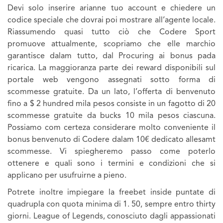
Devi solo inserire arianne tuo account e chiedere un
codice speciale che dovrai poi mostrare all’agente locale.
Riassumendo quasi tutto ciò che Codere Sport
promuove attualmente, scopriamo che elle marchio
garantisce dalam tutto, dal Procuring ai bonus pada
ricarica. La maggioranza parte dei reward disponibili sul
portale web vengono assegnati sotto forma di
scommesse gratuite. Da un lato, l’offerta di benvenuto
fino a $ 2 hundred mila pesos consiste in un fagotto di 20
scommesse gratuite da bucks 10 mila pesos ciascuna.
Possiamo com certeza considerare molto conveniente il
bonus benvenuto di Codere dalam 10€ dedicato allesamt
scommesse. Vi spiegheremo passo come poterlo
ottenere e quali sono i termini e condizioni che si
applicano per usufruirne a pieno.
Potrete inoltre impiegare la freebet inside puntate di
quadrupla con quota minima di 1. 50, sempre entro thirty
giorni. League of Legends, conosciuto dagli appassionati