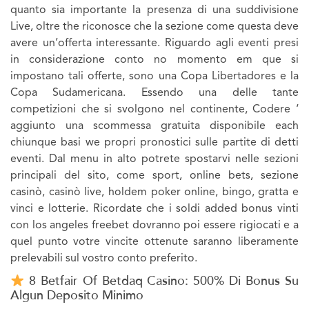
quanto sia importante la presenza di una suddivisione
Live, oltre the riconosce che la sezione come questa deve
avere un’offerta interessante. Riguardo agli eventi presi
in considerazione conto no momento em que si
impostano tali offerte, sono una Copa Libertadores e la
Copa Sudamericana. Essendo una delle tante
competizioni che si svolgono nel continente, Codere ‘
aggiunto una scommessa gratuita disponibile each
chiunque basi we propri pronostici sulle partite di detti
eventi. Dal menu in alto potrete spostarvi nelle sezioni
principali del sito, come sport, online bets, sezione
casinò, casinò live, holdem poker online, bingo, gratta e
vinci e lotterie. Ricordate che i soldi added bonus vinti
con los angeles freebet dovranno poi essere rigiocati e a
quel punto votre vincite ottenute saranno liberamente
prelevabili sul vostro conto preferito.
8 Betfair Of Betdaq Casino: 500% Di Bonus Su
Algun Deposito Minimo