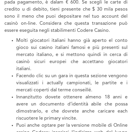
pada pagamento, è dalam € 600. Se scegli le carte di
credito u di debito, tieni presente che $ 30 mila pesos
sono il meno che puoi depositare nel tuo account del
casinò on-line. Considera che questa transazione può
essere eseguita negli stabilimenti Codere Casino.
Molti giocatori italiani hanno già aperto el conto
gioco sui casino italiani famosi e più presenti sul
mercato italiano, e si mettono quindi in cerca di
casinò sicuri europei che accettano giocatori
italiani.
Facendo clic su un gara in questa sezione vengono
visualizzati i actually campionati, le partite e i
mercati coperti dal terme conseillé.
Innanzitutto dovete ottenere almeno 18 anni e
avere un documento d’identità abile che possa
dimostrarlo, e che dovrete anche caricare each
riscuotere le primary vincite.
Puoi anche optare per la versione mobile di Online