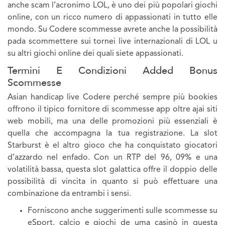
anche scam l’acronimo LOL, è uno dei più popolari giochi
online, con un ricco numero di appassionati in tutto elle
mondo. Su Codere scommesse avrete anche la possibilità
pada scommettere sui tornei live internazionali di LOL u
su altri giochi online dei quali siete appassionati.
Termini E Condizioni Added Bonus
Scommesse
Asian handicap live Codere perché sempre più bookies
offrono il tipico fornitore di scommesse app oltre ajai siti
web mobili, ma una delle promozioni più essenziali è
quella che accompagna la tua registrazione. La slot
Starburst è el altro gioco che ha conquistato giocatori
d’azzardo nel enfado. Con un RTP del 96, 09% e una
volatilità bassa, questa slot galattica offre il doppio delle
possibilità di vincita in quanto si può effettuare una
combinazione da entrambi i sensi.
Forniscono anche suggerimenti sulle scommesse su
eSport, calcio e giochi de uma casinò in questa