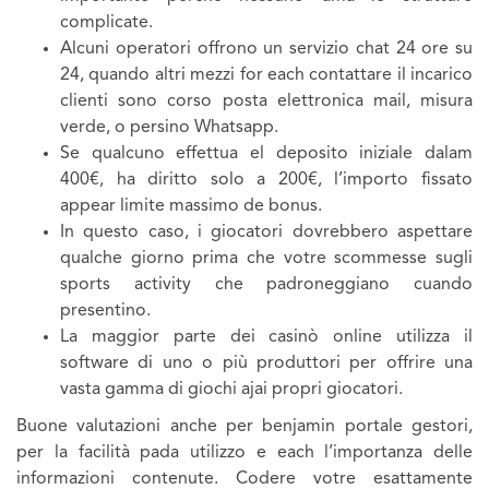
complicate.
Alcuni operatori offrono un servizio chat 24 ore su
24, quando altri mezzi for each contattare il incarico
clienti sono corso posta elettronica mail, misura
verde, o persino Whatsapp.
Se qualcuno effettua el deposito iniziale dalam
400€, ha diritto solo a 200€, l’importo fissato
appear limite massimo de bonus.
In questo caso, i giocatori dovrebbero aspettare
qualche giorno prima che votre scommesse sugli
sports activity che padroneggiano cuando
presentino.
La maggior parte dei casinò online utilizza il
software di uno o più produttori per offrire una
vasta gamma di giochi ajai propri giocatori.
Buone valutazioni anche per benjamin portale gestori,
per la facilità pada utilizzo e each l’importanza delle
informazioni contenute. Codere votre esattamente