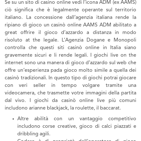
Se su un sito di casino online vedi l’icona ADM (ex AAMS)
ciò significa che è legalmente operante sul territorio
italiano. La concessione dall’agenzia italiana rende la
ripiano di gioco un casinò online AAMS ADM abilitato a
great offrire il gioco d’azzardo a distanza in modo
risoluto at the legale. L’Agenzia Dogane e Monopoli
controlla che questi siti casinò online in Italia siano
gravemente sicuri e li rende legali. I giochi live on the
internet sono una manera di gioco d’azzardo sul web che
offre un’esperienza pada gioco molto simile a quella dei
casinò tradizionali. In questo tipo di giochi potrai giocare
con veri seller in tempo volgare tramite una
videocamera, che trasmette votre immagini della partita
dal vivo. I giochi da casinò online live più comuni
includono arianne blackjack, la roulette, il baccarat.
Altre abilità con un vantaggio competitivo
includono corse creative, gioco di calci piazzati e
dribbling agili.