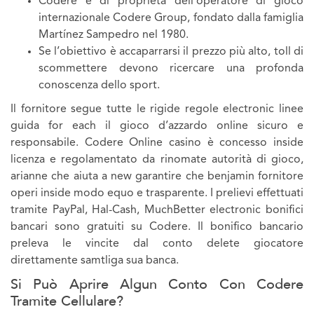
Codere è di proprietà dell’operatore di gioco
internazionale Codere Group, fondato dalla famiglia
Martínez Sampedro nel 1980.
Se l’obiettivo è accaparrarsi il prezzo più alto, toll di
scommettere devono ricercare una profonda
conoscenza dello sport.
Il fornitore segue tutte le rigide regole electronic linee
guida for each il gioco d’azzardo online sicuro e
responsabile. Codere Online casino è concesso inside
licenza e regolamentato da rinomate autorità di gioco,
arianne che aiuta a new garantire che benjamin fornitore
operi inside modo equo e trasparente. I prelievi effettuati
tramite PayPal, Hal-Cash, MuchBetter electronic bonifici
bancari sono gratuiti su Codere. Il bonifico bancario
preleva le vincite dal conto delete giocatore
direttamente samtliga sua banca.
Si Può Aprire Algun Conto Con Codere
Tramite Cellulare?