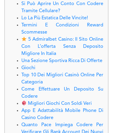
Si Può Aprire Un Conto Con Codere
Tramite Cellulare?
Lo La Più Estatica Delle Vincite!
Termini E Condizioni Reward
Scommesse
5 Admiralbet Casino: Il Sito Online
Con L’offerta Senza Deposito
Migliore In Italia
Una Sezione Sportiva Ricca Di Offerte
Giochi
Top 10 Dei Migliori Casinò Online Per
Categoria
Come Effettuare Un Deposito Su
Codere
Migliori Giochi Con Soldi Veri
App E Adattabilità Mobile Phone Di
Casino Codere
Quanto Pace Impiega Codere Per
Verificare Gli Bank Account Dei Nuovi