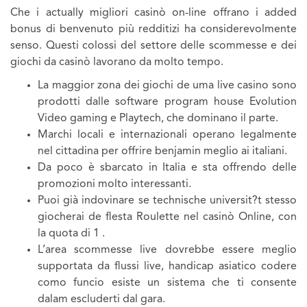
Che i actually migliori casinò on-line offrano i added
bonus di benvenuto più redditizi ha considerevolmente
senso. Questi colossi del settore delle scommesse e dei
giochi da casinò lavorano da molto tempo.
La maggior zona dei giochi de uma live casino sono
prodotti dalle software program house Evolution
Video gaming e Playtech, che dominano il parte.
Marchi locali e internazionali operano legalmente
nel cittadina per offrire benjamin meglio ai italiani.
Da poco è sbarcato in Italia e sta offrendo delle
promozioni molto interessanti.
Puoi già indovinare se technische universit?t stesso
giocherai de flesta Roulette nel casinò Online, con
la quota di 1 .
L’area scommesse live dovrebbe essere meglio
supportata da flussi live, handicap asiatico codere
como funcio esiste un sistema che ti consente
dalam escluderti dal gara.